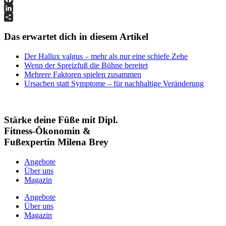
Link
Facebook
LinkedIn
Teilen
Das erwartet dich in diesem Artikel
Der Hallux valgus – mehr als nur eine schiefe Zehe
Wenn der Spreizfuß die Bühne bereitet
Mehrere Faktoren spielen zusammen
Ursachen statt Symptome – für nachhaltige Veränderung
Stärke deine Füße mit Dipl.
Fitness-Ökonomin &
Fußexpertin Milena Brey
Angebote
Über uns
Magazin
Angebote
Über uns
Magazin