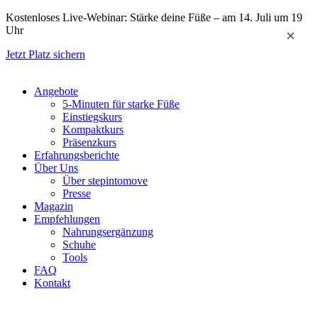
Zum
Kostenloses Live-Webinar: Stärke deine Füße – am 14. Juli um 19
Inhalt
Uhr
×
springen
Jetzt Platz sichern
Angebote
5-Minuten für starke Füße
Einstiegskurs
Kompaktkurs
Präsenzkurs
Erfahrungsberichte
Über Uns
Über stepintomove
Presse
Magazin
Empfehlungen
Nahrungsergänzung
Schuhe
Tools
FAQ
Kontakt