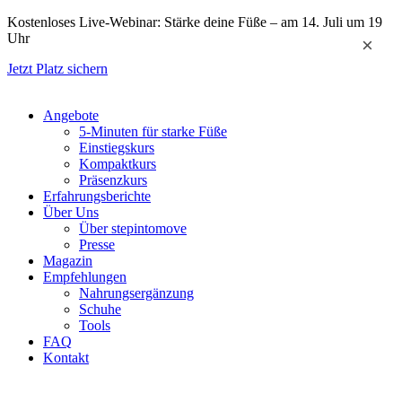
Zum
Kostenloses Live-Webinar: Stärke deine Füße – am 14. Juli um 19
Inhalt
Uhr
×
springen
Jetzt Platz sichern
Angebote
5-Minuten für starke Füße
Einstiegskurs
Kompaktkurs
Präsenzkurs
Erfahrungsberichte
Über Uns
Über stepintomove
Presse
Magazin
Empfehlungen
Nahrungsergänzung
Schuhe
Tools
FAQ
Kontakt