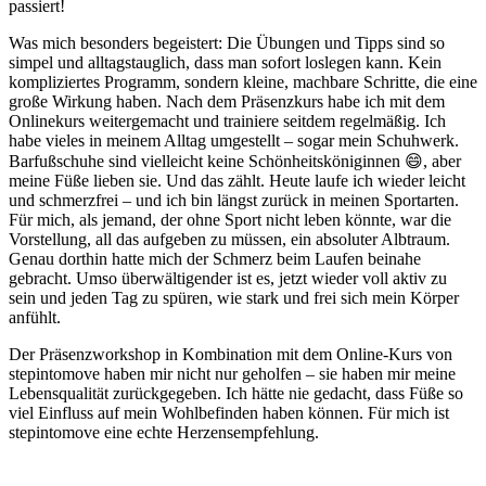
passiert!
Was mich besonders begeistert: Die Übungen und Tipps sind so
simpel und alltagstauglich, dass man sofort loslegen kann. Kein
kompliziertes Programm, sondern kleine, machbare Schritte, die eine
große Wirkung haben. Nach dem Präsenzkurs habe ich mit dem
Onlinekurs weitergemacht und trainiere seitdem regelmäßig. Ich
habe vieles in meinem Alltag umgestellt – sogar mein Schuhwerk.
Barfußschuhe sind vielleicht keine Schönheitsköniginnen 😄, aber
meine Füße lieben sie. Und das zählt. Heute laufe ich wieder leicht
und schmerzfrei – und ich bin längst zurück in meinen Sportarten.
Für mich, als jemand, der ohne Sport nicht leben könnte, war die
Vorstellung, all das aufgeben zu müssen, ein absoluter Albtraum.
Genau dorthin hatte mich der Schmerz beim Laufen beinahe
gebracht. Umso überwältigender ist es, jetzt wieder voll aktiv zu
sein und jeden Tag zu spüren, wie stark und frei sich mein Körper
anfühlt.
Der Präsenzworkshop in Kombination mit dem Online-Kurs von
stepintomove haben mir nicht nur geholfen – sie haben mir meine
Lebensqualität zurückgegeben. Ich hätte nie gedacht, dass Füße so
viel Einfluss auf mein Wohlbefinden haben können. Für mich ist
stepintomove eine echte Herzensempfehlung.