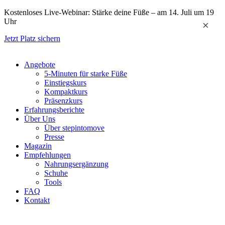
Zum
Kostenloses Live-Webinar: Stärke deine Füße – am 14. Juli um 19
Inhalt
Uhr
×
springen
Jetzt Platz sichern
Angebote
5-Minuten für starke Füße
Einstiegskurs
Kompaktkurs
Präsenzkurs
Erfahrungsberichte
Über Uns
Über stepintomove
Presse
Magazin
Empfehlungen
Nahrungsergänzung
Schuhe
Tools
FAQ
Kontakt