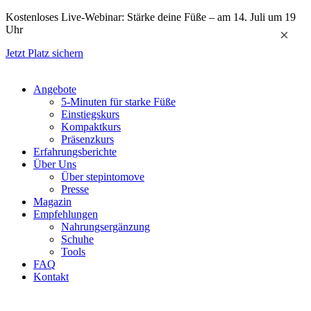
Zum
Kostenloses Live-Webinar: Stärke deine Füße – am 14. Juli um 19
Inhalt
Uhr
×
springen
Jetzt Platz sichern
Angebote
5-Minuten für starke Füße
Einstiegskurs
Kompaktkurs
Präsenzkurs
Erfahrungsberichte
Über Uns
Über stepintomove
Presse
Magazin
Empfehlungen
Nahrungsergänzung
Schuhe
Tools
FAQ
Kontakt