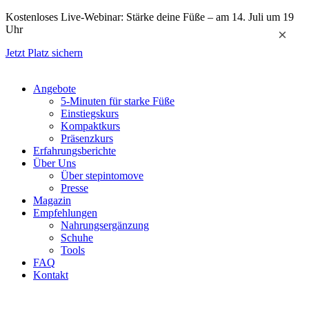
Zum
Kostenloses Live-Webinar: Stärke deine Füße – am 14. Juli um 19
Inhalt
Uhr
×
springen
Jetzt Platz sichern
Angebote
5-Minuten für starke Füße
Einstiegskurs
Kompaktkurs
Präsenzkurs
Erfahrungsberichte
Über Uns
Über stepintomove
Presse
Magazin
Empfehlungen
Nahrungsergänzung
Schuhe
Tools
FAQ
Kontakt