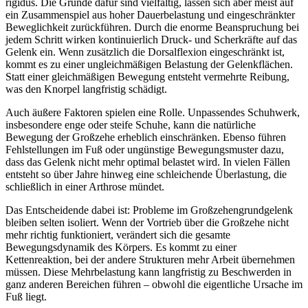
rigidus. Die Gründe dafür sind vielfältig, lassen sich aber meist auf
ein Zusammenspiel aus hoher Dauerbelastung und eingeschränkter
Beweglichkeit zurückführen. Durch die enorme Beanspruchung bei
jedem Schritt wirken kontinuierlich Druck- und Scherkräfte auf das
Gelenk ein. Wenn zusätzlich die Dorsalflexion eingeschränkt ist,
kommt es zu einer ungleichmäßigen Belastung der Gelenkflächen.
Statt einer gleichmäßigen Bewegung entsteht vermehrte Reibung,
was den Knorpel langfristig schädigt.
Auch äußere Faktoren spielen eine Rolle. Unpassendes Schuhwerk,
insbesondere enge oder steife Schuhe, kann die natürliche
Bewegung der Großzehe erheblich einschränken. Ebenso führen
Fehlstellungen im Fuß oder ungünstige Bewegungsmuster dazu,
dass das Gelenk nicht mehr optimal belastet wird. In vielen Fällen
entsteht so über Jahre hinweg eine schleichende Überlastung, die
schließlich in einer Arthrose mündet.
Das Entscheidende dabei ist: Probleme im Großzehengrundgelenk
bleiben selten isoliert. Wenn der Vortrieb über die Großzehe nicht
mehr richtig funktioniert, verändert sich die gesamte
Bewegungsdynamik des Körpers. Es kommt zu einer
Kettenreaktion, bei der andere Strukturen mehr Arbeit übernehmen
müssen. Diese Mehrbelastung kann langfristig zu Beschwerden in
ganz anderen Bereichen führen – obwohl die eigentliche Ursache im
Fuß liegt.