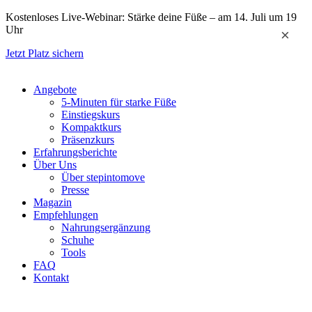
Zum
Kostenloses Live-Webinar: Stärke deine Füße – am 14. Juli um 19
Inhalt
Uhr
×
springen
Jetzt Platz sichern
Angebote
5-Minuten für starke Füße
Einstiegskurs
Kompaktkurs
Präsenzkurs
Erfahrungsberichte
Über Uns
Über stepintomove
Presse
Magazin
Empfehlungen
Nahrungsergänzung
Schuhe
Tools
FAQ
Kontakt